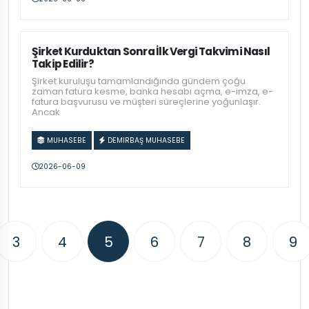
Şirket Kurduktan Sonra İlk Vergi Takvimi Nasıl
Takip Edilir?
Şirket kuruluşu tamamlandığında gündem çoğu
zaman fatura kesme, banka hesabı açma, e-imza, e-
fatura başvurusu ve müşteri süreçlerine yoğunlaşır.
Ancak
MUHASEBE
DEMIRBAŞ MUHASEBE
2026-06-09
3
4
5
6
7
8
9