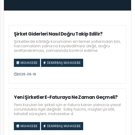
Şirket Giderleri Nasıl Doğru Takip Edilir?
Şirketlerde kârlılığı korumanın en temel yollarından biri,
harcamaların yalnızca kaydedilmesi değil, doğru
sınıflandırılması, zamanında kontrol edilme
MUHASEBE
DEMIRBAŞ MUHASEBE
2026-06-16
Yeni Şirketler E-Faturaya Ne Zaman Geçmeli?
Yeni kurulan bir şirket için e-fatura kararı yalnızca yasal
zorunlulukla ilgili değildir. Satış hacmi, müşteri profili,
tahsilat süreçleri, muhasebe d
MUHASEBE
DEMIRBAŞ MUHASEBE