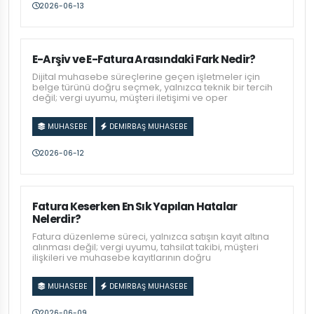
2026-06-13
E-Arşiv ve E-Fatura Arasındaki Fark Nedir?
Dijital muhasebe süreçlerine geçen işletmeler için
belge türünü doğru seçmek, yalnızca teknik bir tercih
değil; vergi uyumu, müşteri iletişimi ve oper
MUHASEBE
DEMIRBAŞ MUHASEBE
2026-06-12
Fatura Keserken En Sık Yapılan Hatalar
Nelerdir?
Fatura düzenleme süreci, yalnızca satışın kayıt altına
alınması değil; vergi uyumu, tahsilat takibi, müşteri
ilişkileri ve muhasebe kayıtlarının doğru
MUHASEBE
DEMIRBAŞ MUHASEBE
2026-06-09