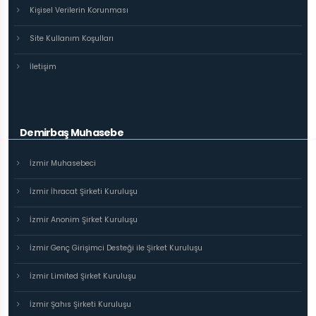
Kişisel Verilerin Korunması
Site Kullanım Koşulları
İletişim
Demirbaş Muhasebe
İzmir Muhasebeci
İzmir İhracat Şirketi Kuruluşu
İzmir Anonim Şirket Kuruluşu
İzmir Genç Girişimci Desteği ile Şirket Kuruluşu
İzmir Limited Şirket Kuruluşu
İzmir Şahıs Şirketi Kuruluşu