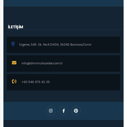
İLETİŞİM
Ergene, 545. Sk. No:4 D:604, 35040 Bornova/İzmir
info@dmrmuhasebe.com.tr
+90 546 975 42 35