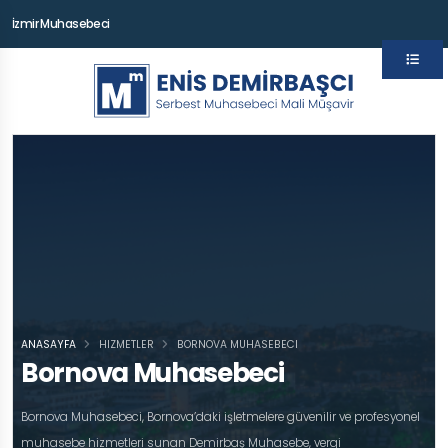
İzmir Muhasebeci
ANASAYFA
HIZMETLER
BORNOVA MUHASEBECI
Bornova Muhasebeci
Bornova Muhasebeci, Bornova’daki işletmelere güvenilir ve profesyonel
muhasebe hizmetleri sunan Demirbaş Muhasebe, vergi