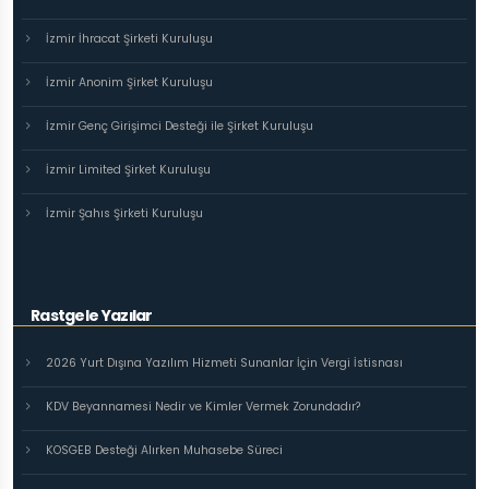
İzmir İhracat Şirketi Kuruluşu
İzmir Anonim Şirket Kuruluşu
İzmir Genç Girişimci Desteği ile Şirket Kuruluşu
İzmir Limited Şirket Kuruluşu
İzmir Şahıs Şirketi Kuruluşu
Rastgele Yazılar
2026 Yurt Dışına Yazılım Hizmeti Sunanlar İçin Vergi İstisnası
KDV Beyannamesi Nedir ve Kimler Vermek Zorundadır?
KOSGEB Desteği Alırken Muhasebe Süreci