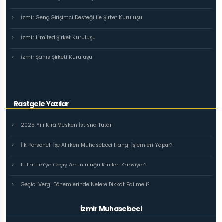
İzmir Genç Girişimci Desteği ile Şirket Kuruluşu
İzmir Limited Şirket Kuruluşu
İzmir Şahıs Şirketi Kuruluşu
Rastgele Yazılar
2025 Yılı Kira Mesken İstisna Tutarı
İlk Personeli İşe Alırken Muhasebeci Hangi İşlemleri Yapar?
E-Fatura’ya Geçiş Zorunluluğu Kimleri Kapsıyor?
Geçici Vergi Dönemlerinde Nelere Dikkat Edilmeli?
İzmir Muhasebeci