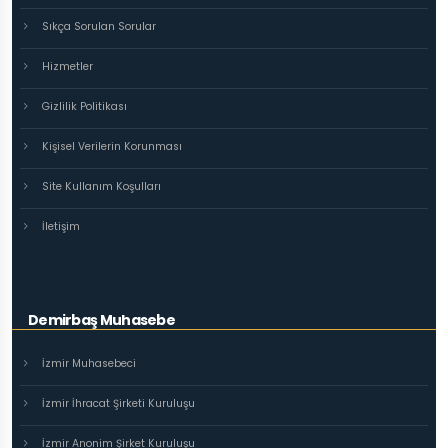
Sıkça Sorulan Sorular
Hizmetler
Gizlilik Politikası
Kişisel Verilerin Korunması
Site Kullanım Koşulları
İletişim
Demirbaş Muhasebe
İzmir Muhasebeci
İzmir İhracat Şirketi Kuruluşu
İzmir Anonim Şirket Kuruluşu