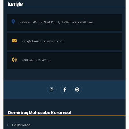
İLETİŞİM
Ergene, 545. Sk. No:4 D:604, 35040 Bornova/İzmir
info@dmrmuhasebe.com.tr
+90 546 975 42 35
Demirbaş Muhasebe Kurumsal
Hakkımızda