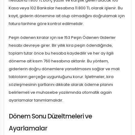
hesabına 1.800 TL borç yazılır ve karşılık gelen alacak 100
Kasa veya 102 Bankalar hesabına 11.800 TL olarak işlenir. Bu
kayıt, giderin dönemine ait olup olmadığını doğrulamak için
fatura tarihine göre kontrol edilmelidir.
Peşin ödenen kiralar için ise 153 Peşin Ödenen Giderler
hesabı devreye girer. Bir yıllık kira peşin ödendiğinde,
toplam tutar önce bu hesaba kaydedilir ve her ay ilgili
döneme ait kısım 760 hesabına aktarılır. Bu yöntem,
giderlerin doğru dönemlere yansıtılmasını sağlar ve mali
tabloların gerçeğe uygunluğunu korur. İşletmeler, kira
sözleşmesinin şartlarını dikkate alarak ödeme planını
belirlemeli ve muhasebe yazılımında otomatik again
ayarlamalar tanımlamalıdır.
Dönem Sonu Düzeltmeleri ve
Ayarlamalar