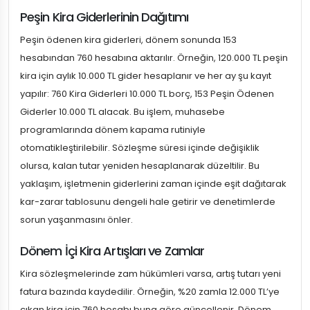
Peşin Kira Giderlerinin Dağıtımı
Peşin ödenen kira giderleri, dönem sonunda 153
hesabından 760 hesabına aktarılır. Örneğin, 120.000 TL peşin
kira için aylık 10.000 TL gider hesaplanır ve her ay şu kayıt
yapılır: 760 Kira Giderleri 10.000 TL borç, 153 Peşin Ödenen
Giderler 10.000 TL alacak. Bu işlem, muhasebe
programlarında dönem kapama rutiniyle
otomatikleştirilebilir. Sözleşme süresi içinde değişiklik
olursa, kalan tutar yeniden hesaplanarak düzeltilir. Bu
yaklaşım, işletmenin giderlerini zaman içinde eşit dağıtarak
kar-zarar tablosunu dengeli hale getirir ve denetimlerde
sorun yaşanmasını önler.
Dönem İçi Kira Artışları ve Zamlar
Kira sözleşmelerinde zam hükümleri varsa, artış tutarı yeni
fatura bazında kaydedilir. Örneğin, %20 zamla 12.000 TL’ye
çıkan kira için 760 hesabı buna göre güncellenir. Dönem