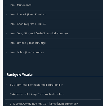
İzmir Muhasebeci
İzmir İhracat Şirketi Kuruluşu
İzmir Anonim Şirket Kuruluşu
İzmir Genç Girişimci Desteği ile Şirket Kuruluşu
İzmir Limited Şirket Kuruluşu
İzmir Şahıs Şirketi Kuruluşu
Rastgele Yazılar
SGK Prim Teşviklerinden Nasıl Yararlanılır?
Şirketlerde Nakit Akışı Yönetimi Muhasebesi
E-Tebligat Geldiğinde Kaç Gün İçinde İşlem Yapılmalı?