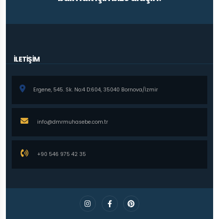
İLETİŞİM
Ergene, 545. Sk. No:4 D:604, 35040 Bornova/İzmir
info@dmrmuhasebe.com.tr
+90 546 975 42 35