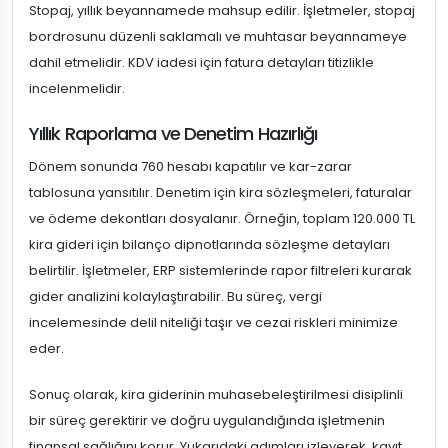
Stopaj, yıllık beyannamede mahsup edilir. İşletmeler, stopaj
bordrosunu düzenli saklamalı ve muhtasar beyannameye
dahil etmelidir. KDV iadesi için fatura detayları titizlikle
incelenmelidir.
Yıllık Raporlama ve Denetim Hazırlığı
Dönem sonunda 760 hesabı kapatılır ve kar-zarar
tablosuna yansıtılır. Denetim için kira sözleşmeleri, faturalar
ve ödeme dekontları dosyalanır. Örneğin, toplam 120.000 TL
kira gideri için bilanço dipnotlarında sözleşme detayları
belirtilir. İşletmeler, ERP sistemlerinde rapor filtreleri kurarak
gider analizini kolaylaştırabilir. Bu süreç, vergi
incelemesinde delil niteliği taşır ve cezai riskleri minimize
eder.
Sonuç olarak, kira giderinin muhasebeleştirilmesi disiplinli
bir süreç gerektirir ve doğru uygulandığında işletmenin
finansal sağlığını korur. Yukarıdaki adımları izleyerek, kayıt