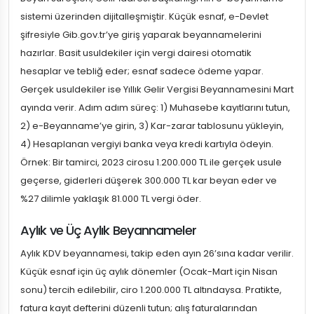
sistemi üzerinden dijitalleşmiştir. Küçük esnaf, e-Devlet
şifresiyle Gib.gov.tr’ye giriş yaparak beyannamelerini
hazırlar. Basit usuldekiler için vergi dairesi otomatik
hesaplar ve tebliğ eder; esnaf sadece ödeme yapar.
Gerçek usuldekiler ise Yıllık Gelir Vergisi Beyannamesini Mart
ayında verir. Adım adım süreç: 1) Muhasebe kayıtlarını tutun,
2) e-Beyanname’ye girin, 3) Kar-zarar tablosunu yükleyin,
4) Hesaplanan vergiyi banka veya kredi kartıyla ödeyin.
Örnek: Bir tamirci, 2023 cirosu 1.200.000 TL ile gerçek usule
geçerse, giderleri düşerek 300.000 TL kar beyan eder ve
%27 dilimle yaklaşık 81.000 TL vergi öder.
Aylık ve Üç Aylık Beyannameler
Aylık KDV beyannamesi, takip eden ayın 26’sına kadar verilir.
Küçük esnaf için üç aylık dönemler (Ocak-Mart için Nisan
sonu) tercih edilebilir, ciro 1.200.000 TL altındaysa. Pratikte,
fatura kayıt defterini düzenli tutun; alış faturalarından