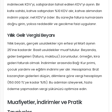
indirilecek KDV’yi, satışlardan tahsil edilen KDV’yi ayırın. Bir
kafe sahibi, kahve satışından %10 KDV alır, kahve alımından
indirim yapar; net KDV’yi öder. Bu süreçte fatura numarasını
doğru girin, yoksa reddedilir ve gecikme faizi uygulanır.
Yıllık Gelir Vergisi Beyanı
Yıllık beyan, gerçek usuldekiler için ertesi yıl Mart ayının
25’ine kadardır. Basit usuldekiler muaf tutulur. Beyanda,
gider belgeleri (fatura, makbuz) zorunludur; örneğin, kira
gideri faturalı olmalı. İndirimler arasında Bağ-Kur primi,
çocuk yardımı ve eğitim indirimi yer alır. Hesaplama: Brüt
kazançtan giderleri düşün, dilimlere göre vergi hesaplayın
(150.000 TL’ye kadar %15). Bu adımları izleyerek, fazla
ödeme yapmadan vergi yükünüzü optimize edin.
Muafiyetler, İndirimler ve Pratik