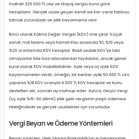
matrah 325.000 TL olur ve stopaj vergisi buna göre
hesaplanır. Gerçek usule geçen esnaf ise kar-zarar tablosu
tutmak zorundadır ve yıllık beyanname verir.
İkinci olarak Katma Değer Vergisi (KDV) öne çıkar. Küçük
esnaf, mal teslimi veya hizmet ifası sırasında %1, %10 veya
%20 oranlarında KDV hesaplar. Basit usulde KDV’ye tabi
olmayanlar bile bazı istisnalardan faydalanır, ancak genel
kural olarak KDV mükellefidirler. Aylık veya üç aylık KDV
beyannameleri verilir; örneğin, bir berber aylık 50.000 TL ciro
yaparsa %18 KDV oranıyla 9.000 TL KDV hesaplar ve bunu
devletten alır, sonraki ay mahsup eder. Ayrıca, Geçici Vergi
(üç aylık %15-40 dilimli) yıllık gelir vergisinin peşin ödemesi
niteliğindedir ve gerçek usuldekiler için zorunludur.
Vergi Beyan ve Ödeme Yöntemleri
Beyan süreçleri, Gelir İdaresi Başkanlığı’nın e-beyanname