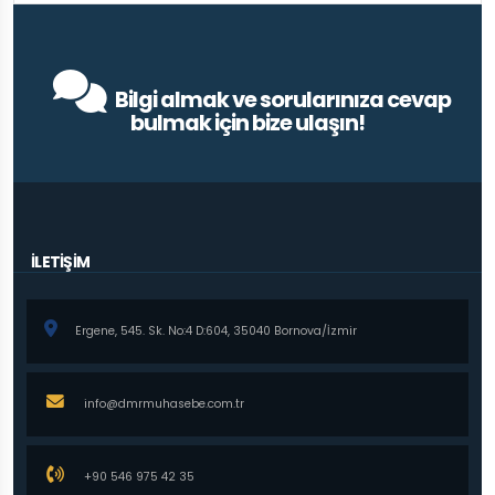
Bilgi almak ve sorularınıza cevap
bulmak için bize ulaşın!
İLETİŞİM
Ergene, 545. Sk. No:4 D:604, 35040 Bornova/İzmir
info@dmrmuhasebe.com.tr
+90 546 975 42 35