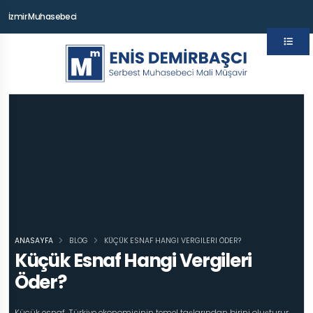
İzmir Muhasebeci
ANASAYFA
BLOG
KÜÇÜK ESNAF HANGI VERGILERI ÖDER?
Küçük Esnaf Hangi Vergileri
Öder?