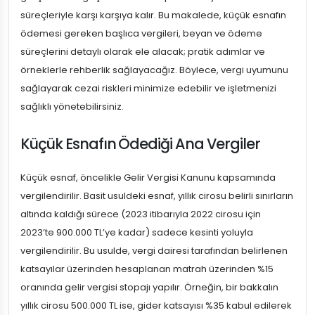
süreçleriyle karşı karşıya kalır. Bu makalede, küçük esnafın
ödemesi gereken başlıca vergileri, beyan ve ödeme
süreçlerini detaylı olarak ele alacak; pratik adımlar ve
örneklerle rehberlik sağlayacağız. Böylece, vergi uyumunu
sağlayarak cezai riskleri minimize edebilir ve işletmenizi
sağlıklı yönetebilirsiniz.
Küçük Esnafın Ödediği Ana Vergiler
Küçük esnaf, öncelikle Gelir Vergisi Kanunu kapsamında
vergilendirilir. Basit usuldeki esnaf, yıllık cirosu belirli sınırların
altında kaldığı sürece (2023 itibarıyla 2022 cirosu için
2023’te 900.000 TL’ye kadar) sadece kesinti yoluyla
vergilendirilir. Bu usulde, vergi dairesi tarafından belirlenen
katsayılar üzerinden hesaplanan matrah üzerinden %15
oranında gelir vergisi stopajı yapılır. Örneğin, bir bakkalın
yıllık cirosu 500.000 TL ise, gider katsayısı %35 kabul edilerek