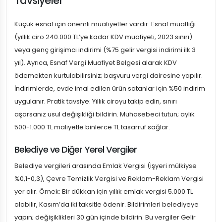
Tavsiyeler
Küçük esnaf için önemli muafiyetler vardır: Esnaf muaflığı
(yıllık ciro 240.000 TL’ye kadar KDV muafiyeti, 2023 sınırı)
veya genç girişimci indirimi (%75 gelir vergisi indirimi ilk 3
yıl). Ayrıca, Esnaf Vergi Muafiyet Belgesi alarak KDV
ödemekten kurtulabilirsiniz; başvuru vergi dairesine yapılır.
İndirimlerde, evde imal edilen ürün satanlar için %50 indirim
uygulanır. Pratik tavsiye: Yıllık ciroyu takip edin, sınırı
aşarsanız usul değişikliği bildirin. Muhasebeci tutun; aylık
500-1.000 TL maliyetle binlerce TL tasarruf sağlar.
Belediye ve Diğer Yerel Vergiler
Belediye vergileri arasında Emlak Vergisi (işyeri mülkiyse
%0,1-0,3), Çevre Temizlik Vergisi ve Reklam-Reklam Vergisi
yer alır. Örnek: Bir dükkan için yıllık emlak vergisi 5.000 TL
olabilir, Kasım’da iki taksitle ödenir. Bildirimleri belediyeye
yapın; değişiklikleri 30 gün içinde bildirin. Bu vergiler Gelir