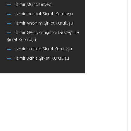
İzmir Muhasebeci
İzmir İhracat Şirketi Kuruluşu
İzmir Anonim Şirket Kuruluşu
İzmir Genç Girişimci Desteği ile
Şirket Kuruluşu
İzmir Limited Şirket Kuruluşu
İzmir Şahıs Şirketi Kuruluşu