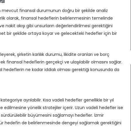
si
in mevcut finansal durumunun doğru bir şekilde analiz
ik olarak, finansal hedeflerin belirlenmesinin temelinde
e nakit akışı gibi unsurların değerlendirilmesi gerektiğini
 net bir şekilde ortaya koyar ve gelecekteki hedefler için bir
yerek, şirketin karlılık durumu, likidite oranları ve borç
cek finansal hedeflerin gerçekçi ve ulaşılabilir olmasını sağlar.
l hedeflerin ne kadar iddialı olması gerektiği konusunda da
tegoriye ayrılabilir. Kısa vadeli hedefler genellikle bir yıl
e edilmesine yönelik stratejiler içerir. Uzun vadeli hedefler ise
n sürdürülebilir büyümesini sağlamayı hedefler. İzmir
tür hedefin de belirlenmesinde dengeyi sağlamak gerektiğini