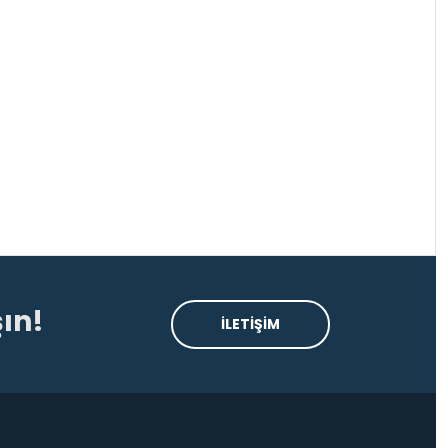
ın!
İLETİŞİM