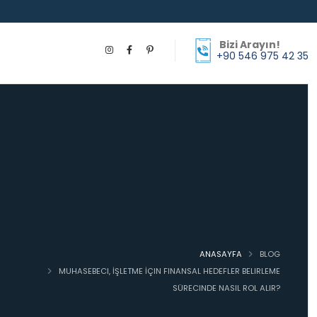
Bizi Arayın!
+90 546 975 42 35
ANASAYFA
BLOG
MUHASEBECI, İŞLETME İÇIN FINANSAL HEDEFLER BELIRLEME
SÜRECINDE NASIL ROL ALIR?